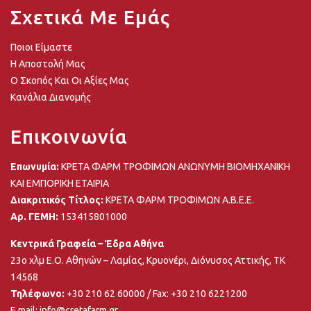
Σχετικά Με Εμάς
Ποιοι Είμαστε
Η Αποστολή Μας
Ο Σκοπός Και Οι Αξίες Μας
Κανάλια Διανομής
Επικοινωνία
Επωνυμία:
ΚΡΕΤΑ ΦΑΡΜ ΤΡΟΦΙΜΩΝ ΑΝΩΝΥΜΗ ΒΙΟΜΗΧΑΝΙΚΗ
ΚΑΙ ΕΜΠΟΡΙΚΗ ΕΤΑΙΡΙΑ
Διακριτικός Τίτλος:
ΚΡΕΤΑ ΦΑΡΜ ΤΡΟΦΙΜΩΝ Α.Β.Ε.Ε.
Αρ. ΓΕΜΗ:
153415801000
Κεντρικά Γραφεία – Έδρα Αθήνα
23ο χλμ Ε.Ο. Αθηνών – Λαμίας, Κρυονέρι, Διόνυσος Αττικής, ΤΚ
14568
Τηλέφωνο:
+30 210 62 60000
/ Fax: +30 210 6221200
E mail:
info@cretafarm.gr