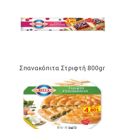
Σπανακόπιτα Στριφτή 800gr