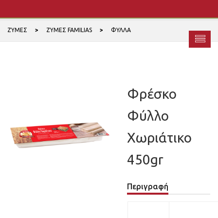
ΖΎΜΕΣ
ΖΎΜΕΣ FAMILIAS
ΦΎΛΛΑ
Φρέσκο
Φύλλο
Χωριάτικο
450gr
Περιγραφή