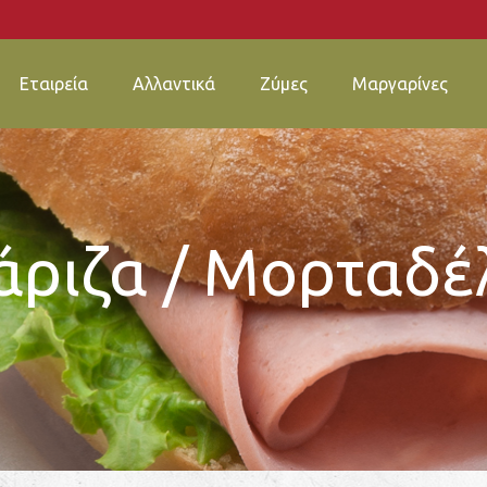
Εταιρεία
Αλλαντικά
Ζύμες
Μαργαρίνες
Η Αποστολή Μας
Λακωνική
Ζύμες Familias
Bella
Σκοπός – Αξίες
Λακωνική Food Service
Bella
άριζα / Μορταδέ
Κανάλια Διανομής
Toast & Taste