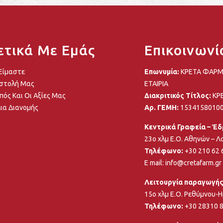
ετικά Με Εμάς
Επικοινωνί
 Είμαστε
Επωνυμία:
ΚΡΕΤΑ ΦΑΡΜ
στολή Μας
ΕΤΑΙΡΙΑ
πός Και Οι Αξίες Μας
Διακριτικός Τίτλος:
ΚΡΕ
ια Διανομής
Αρ. ΓΕΜΗ:
1534158010
Κεντρικά Γραφεία – Έ
23ο χλμ Ε.Ο. Αθηνών – Λ
Τηλέφωνο:
+30 210 62
E mail:
info@cretafarm.gr
Λειτουργία παραγωγής
15ο χλμ Ε.Ο. Ρεθύμνου-Η
Τηλέφωνο:
+30 28310 