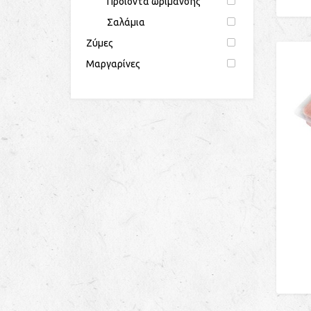
Προϊόντα ωρίµανσης
Σαλάµια
Ζύμες
Μαργαρίνες