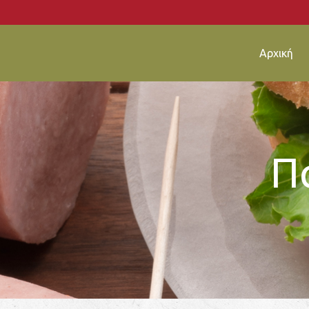
Αρχική
Π