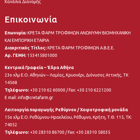
Κανάλια Διανομής
Επικοινωνία
Επωνυμία:
ΚΡΕΤΑ ΦΑΡΜ ΤΡΟΦΙΜΩΝ ΑΝΩΝΥΜΗ ΒΙΟΜΗΧΑΝΙΚΗ
ΚΑΙ ΕΜΠΟΡΙΚΗ ΕΤΑΙΡΙΑ
Διακριτικός Τίτλος:
ΚΡΕΤΑ ΦΑΡΜ ΤΡΟΦΙΜΩΝ Α.Β.Ε.Ε.
Αρ. ΓΕΜΗ:
153415801000
Κεντρικά Γραφεία – Έδρα Αθήνα
23ο χλμ Ε.Ο. Αθηνών – Λαμίας, Κρυονέρι, Διόνυσος Αττικής, ΤΚ
14568
Τηλέφωνο:
+30 210 62 60000
/ Fax: +30 210 6221200
E mail:
info@cretafarm.gr
Λειτουργία παραγωγής Ρεθύμνου / Χοιροτροφική μονάδα
15ο χλμ Ε.Ο. Ρεθύμνου-Ηρακλείου, Ρέθυμνο, Κρήτη, Τ.Θ. 115, ΤΚ:
74052
Τηλέφωνο:
+30 28310 86700
/ Fax: +30 28310 58035